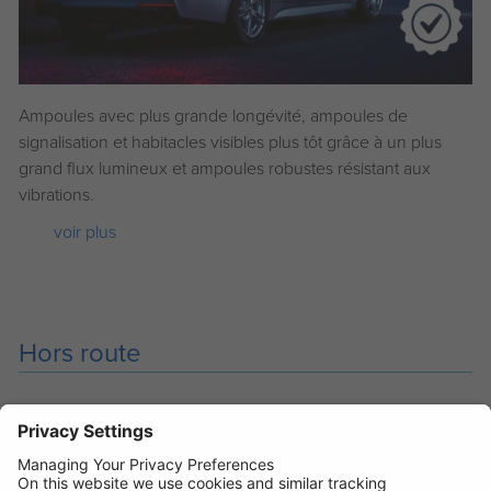
Ampoules avec plus grande longévité, ampoules de
signalisation et habitacles visibles plus tôt grâce à un plus
grand flux lumineux et ampoules robustes résistant aux
vibrations.
voir plus
Hors route