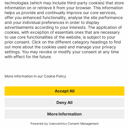
Ampoules pour véhicule tout terrain à Wattage elevé, pour
une lumière plus blanche. Idéal pour les pilotes de rallye,
sportifs et conducteurs tout-terrain lors de la pratique hors
route.
voir plus
Enregistrez
votre
produit