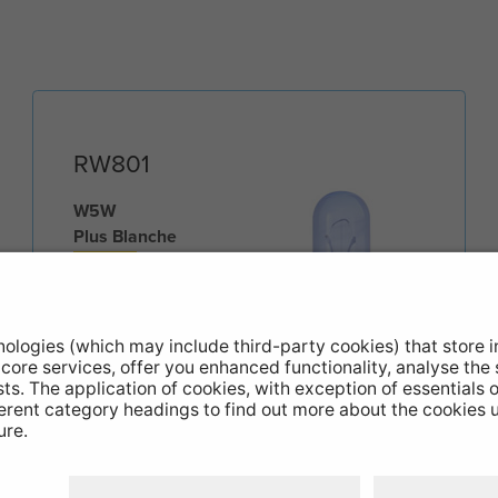
RW801
W5W
Plus Blanche
Latéral
12V 5W W2.1 x 9.5d
Side lights