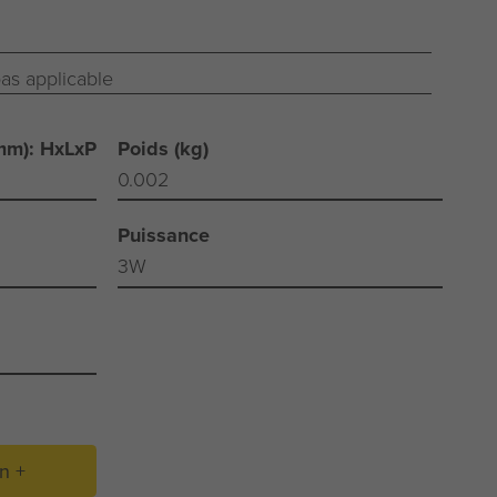
as applicable
mm): HxLxP
Poids (kg)
0.002
Puissance
3W
on +