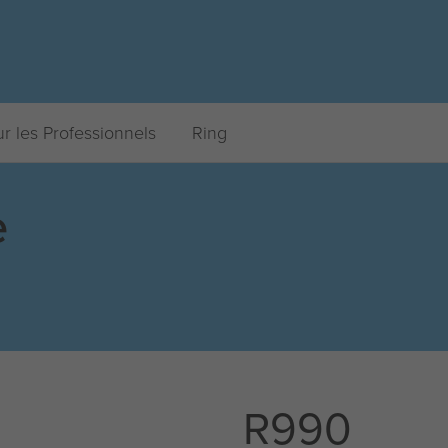
r les Professionnels
Ring
e
R990