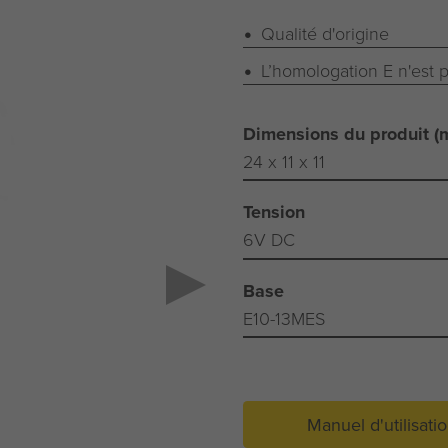
Qualité d'origine
L’homologation E n'est p
Dimensions du produit (
24 x 11 x 11
Tension
6V DC
Base
E10-13MES
Manuel d'utilisati