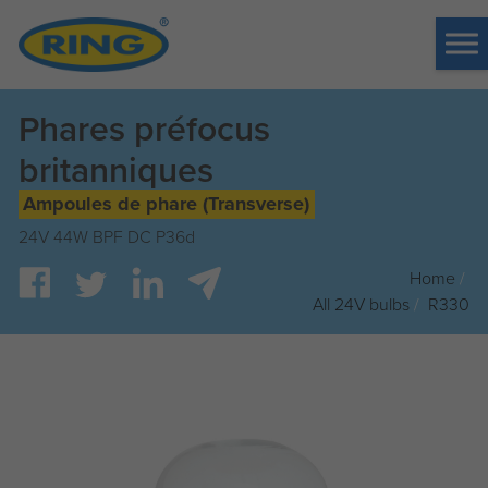
Tog
me
Phares préfocus
britanniques
Ampoules de phare (Transverse)
24V 44W BPF DC P36d
Home
/
All 24V bulbs
/
R330