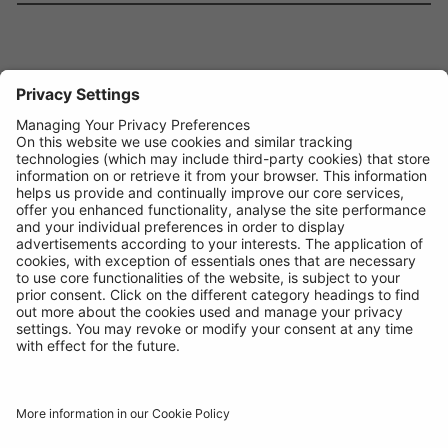
Manuel d'utilisation +
Disponible sous
BOX - SINGLE
Code:
R330
Où Acheter