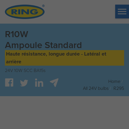
Tog
me
R10W
Ampoule Standard
Haute résistance, longue durée - Latéral et
arrière
24V 10W SCC BA15s
Home
/
All 24V bulbs
/
R295