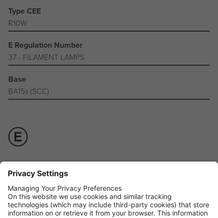
Type CEE
R10W
E Regulation Number
37 - FILAMENT LAMPS
Base
BA15s (SCC)
Manuel d'utilisation +
Disponible sous