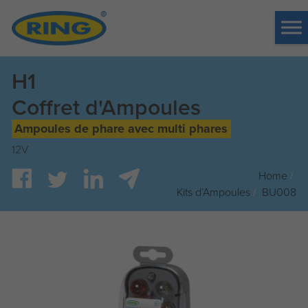
Tog
me
H1
Coffret d'Ampoules
Ampoules de phare avec multi phares
12V
Home
/
Kits d’Ampoules
/
BU008