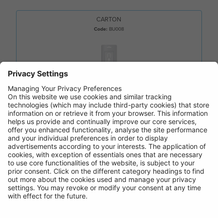
CARTON
Code:
BU008
Où Acheter
Upgrade